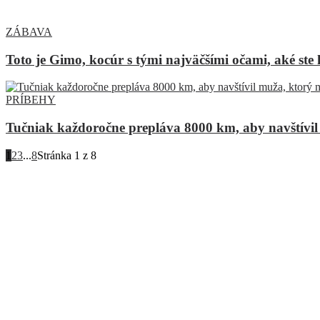
ZÁBAVA
Toto je Gimo, kocúr s tými najväčšími očami, aké ste 
PRÍBEHY
Tučniak každoročne prepláva 8000 km, aby navštívil
1
2
3
...
8
Stránka 1 z 8