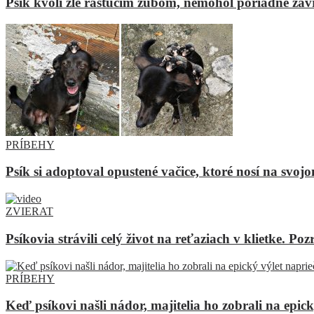
Psík kvôli zle rastúcim zubom, nemohol poriadne zavri
PRÍBEHY
Psík si adoptoval opustené vačice, ktoré nosí na svoj
ZVIERAT
Psíkovia strávili celý život na reťaziach v klietke. Po
PRÍBEHY
Keď psíkovi našli nádor, majitelia ho zobrali na epic