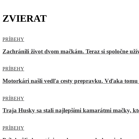
ZVIERAT
PRÍBEHY
Zachránili život dvom mačkám. Teraz si spoločne uží
PRÍBEHY
Motorkári našli vedľa cesty prepravku. Vďaka tomu
PRÍBEHY
Traja Husky sa stali najlepšími kamarátmi mačky, kto
PRÍBEHY