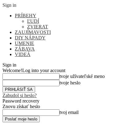
Sign in
PRÍBEHY
ĽUDÍ
ZVIERAT
ZAUJÍMAVOSTI
DIY NÁPADY
UMENIE
ZÁBAVA
VIDEÁ
Sign in
Welcome!
Log into your account
tvoje užívateľské meno
tvoje heslo
Zabudol si heslo?
Password recovery
Znovu získať heslo
tvoj email