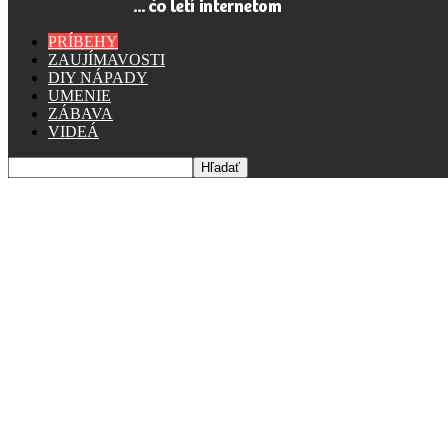
popularne.sk
PRÍBEHY
ZAUJÍMAVOSTI
DIY NÁPADY
UMENIE
ZÁBAVA
VIDEÁ