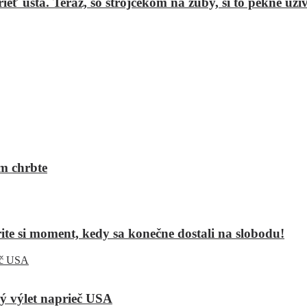
eť ústa. Teraz, so strojčekom na zuby, si to pekne uží
om chrbte
zrite si moment, kedy sa konečne dostali na slobodu!
ký výlet naprieč USA