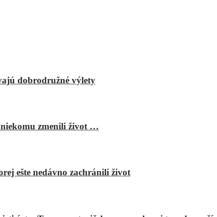
vajú dobrodružné výlety
 niekomu zmenili život …
rej ešte nedávno zachránili život