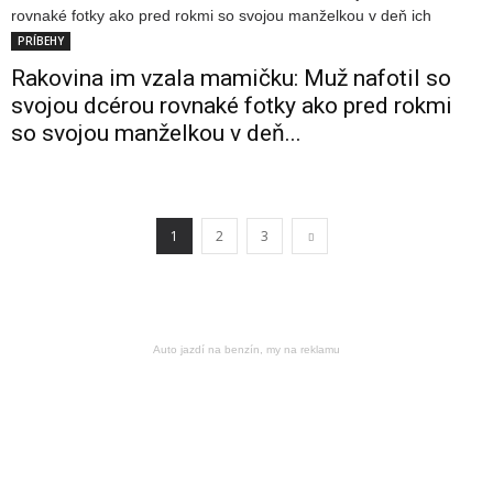
PRÍBEHY
Rakovina im vzala mamičku: Muž nafotil so
svojou dcérou rovnaké fotky ako pred rokmi
so svojou manželkou v deň...
1
2
3
Auto jazdí na benzín, my na reklamu