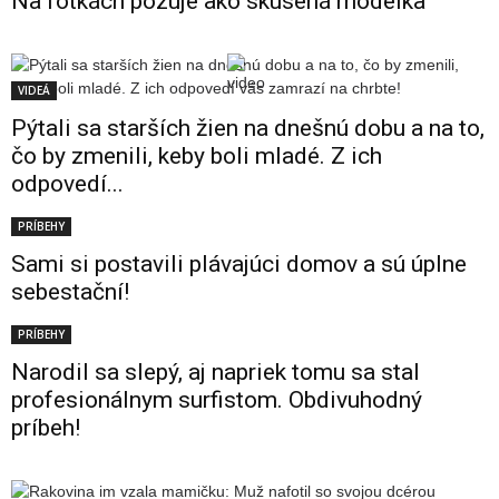
Na fotkách pózuje ako skúsená modelka
VIDEÁ
Pýtali sa starších žien na dnešnú dobu a na to,
čo by zmenili, keby boli mladé. Z ich
odpovedí...
PRÍBEHY
Sami si postavili plávajúci domov a sú úplne
sebestační!
PRÍBEHY
Narodil sa slepý, aj napriek tomu sa stal
profesionálnym surfistom. Obdivuhodný
príbeh!