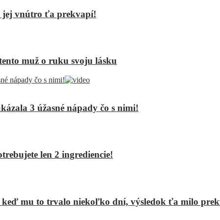
jej vnútro ťa prekvapí!
tento muž o ruku svoju lásku
kázala 3 úžasné nápady čo s nimi!
rebujete len 2 ingrediencie!
j keď mu to trvalo niekoľko dní, výsledok ťa milo prek