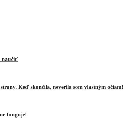
š naučiť
ve strany. Keď skončila, neverila som vlastným očiam!
čne funguje!