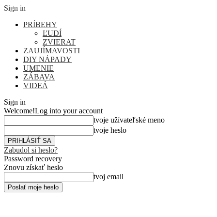
Sign in
PRÍBEHY
ĽUDÍ
ZVIERAT
ZAUJÍMAVOSTI
DIY NÁPADY
UMENIE
ZÁBAVA
VIDEÁ
Sign in
Welcome!
Log into your account
tvoje užívateľské meno
tvoje heslo
Zabudol si heslo?
Password recovery
Znovu získať heslo
tvoj email