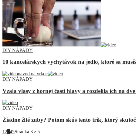
DIY NÁPADY
10 kancelárskych vychytávok na jedlo, ktoré sa musí
DIY NÁPADY
Vzala vlasy z hornej časti hlavy a rozdelila ich na d
DIY NÁPADY
Žiadne žlté zuby? Potom skús tento trik, ktorý skuto
1
2
3
4
5
Stránka 3 z 5