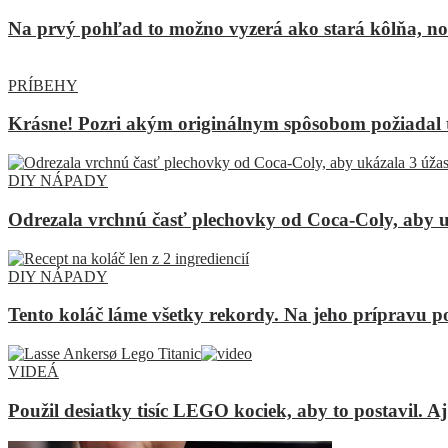
Na prvý pohľad to možno vyzerá ako stará kôlňa, no 
PRÍBEHY
Krásne! Pozri akým originálnym spôsobom požiadal 
DIY NÁPADY
Odrezala vrchnú časť plechovky od Coca-Coly, aby u
DIY NÁPADY
Tento koláč láme všetky rekordy. Na jeho prípravu pot
VIDEÁ
Použil desiatky tisíc LEGO kociek, aby to postavil. A