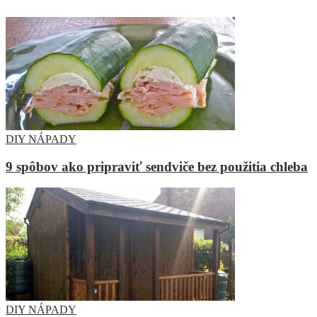
DIY NÁPADY
9 spôbov ako pripraviť sendviče bez použitia chleba
DIY NÁPADY